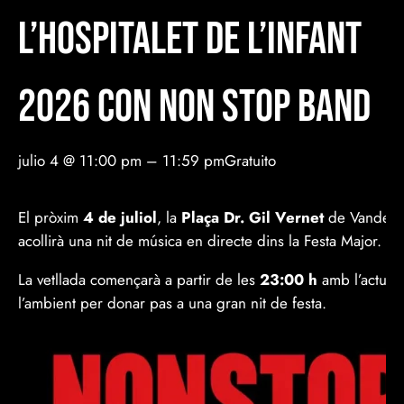
l’Hospitalet de l’Infant
2026 CON NON STOP BAND
julio 4 @ 11:00 pm
–
11:59 pm
Gratuito
El pròxim
4 de juliol
, la
Plaça Dr. Gil Vernet
de Vandellós
acollirà una nit de música en directe dins la Festa Major.
La vetllada començarà a partir de les
23:00 h
amb l’actuac
l’ambient per donar pas a una gran nit de festa.