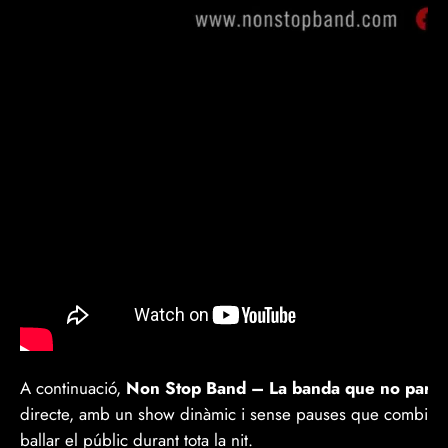
A continuació,
Non Stop Band – La banda que no para
o
directe, amb un show dinàmic i sense pauses que combina gr
ballar el públic durant tota la nit.