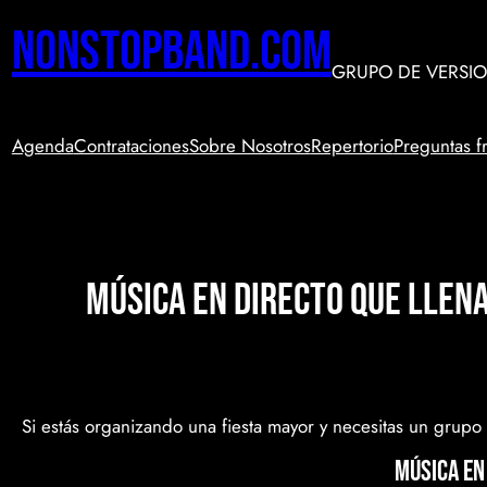
Saltar
nonstopband.com
al
contenido
GRUPO DE VERSIO
Agenda
Contrataciones
Sobre Nosotros
Repertorio
Preguntas f
Música en directo que llena
Si estás organizando una fiesta mayor y necesitas un grup
Música en